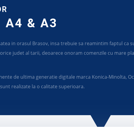
OR
: A4 & A3
atea in orasul Brasov, insa trebuie sa reamintim faptul ca s
rice judet al tarii, deoarece onoram comenzile cu mare plac
nte de ultima generatie digitale marca Konica-Minolta, Oc
sunt realizate la o calitate superioara.