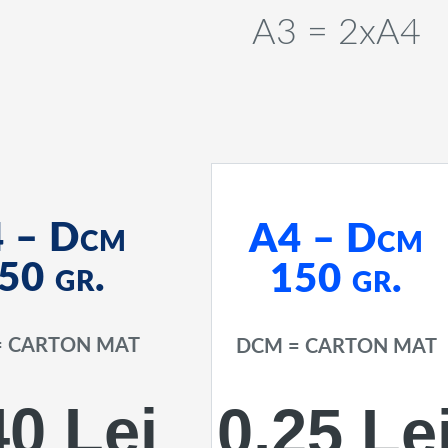
A3 = 2xA4
 – Dcm
A4 – Dcm
50 gr.
150 gr.
= CARTON MAT
DCM = CARTON MAT
40 Lei
0,25 Le