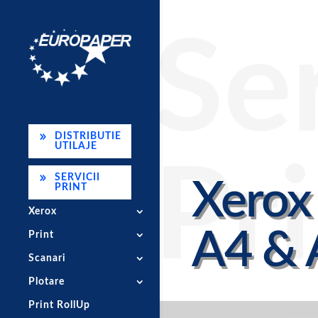
Ser
DISTRIBUTIE
UTILAJE
Pr
SERVICII
Xerox
PRINT
Xerox
A4 & 
Print
Scanari
Plotare
Print RollUp