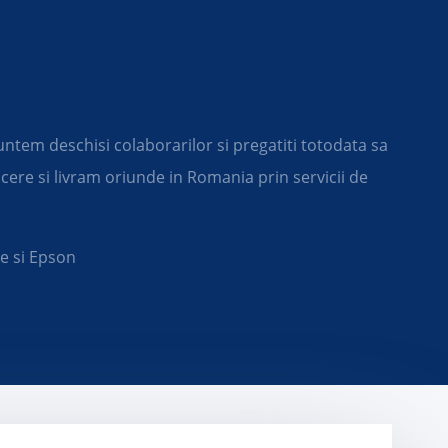
untem deschisi colaborarilor si pregatiti totodata sa
ere si livram oriunde in Romania prin servicii de
e si Epson