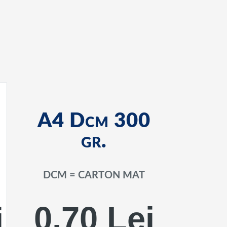
A4 Dcm 300
gr.
DCM = CARTON MAT
0,70 Lei
i