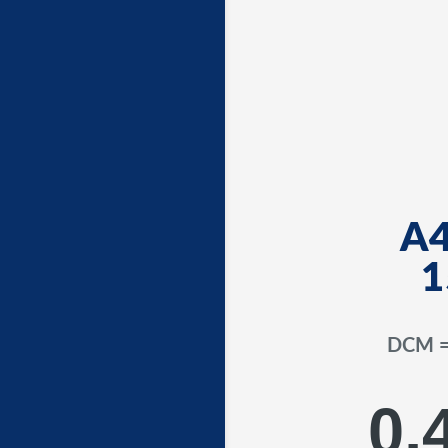
A4
1
DCM 
0,