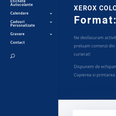
Etichete
Autocolante
XEROX COL
Calendare
Format
Cadouri
Personalizate
Gravare
Ne desfasuram activit
Contact
preluam comenzi din o
curierat!
Dispunem de echipame
Copierea si printarea 