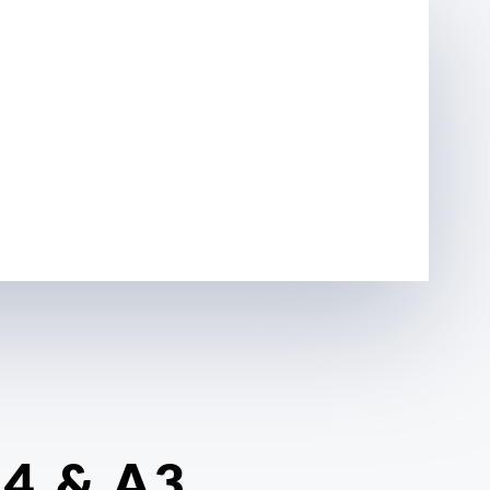
4 & A3