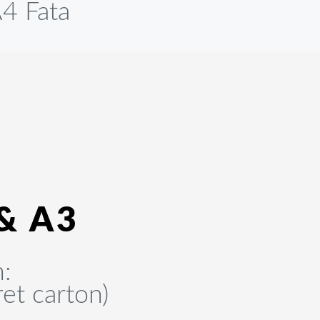
4 Fata
& A3
n:
ret carton)