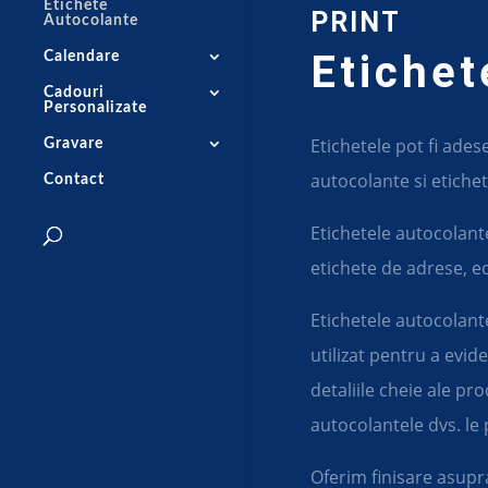
Etichete
PRINT
Autocolante
Etichet
Calendare
Cadouri
Personalizate
Etichetele pot fi ade
Gravare
autocolante si etichete
Contact
Etichetele autocolante
etichete de adrese, e
Etichetele autocolant
utilizat pentru a evid
detaliile cheie ale pro
autocolantele dvs. le 
Oferim finisare asupr