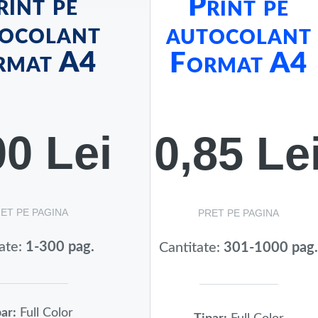
rint pe
Print pe
ocolant
autocolant
rmat A4
Format A4
00 Lei
0,85 Le
ET PE PAGINA
PRET PE PAGINA
ate:
1-300 pag.
Cantitate:
301-1000 pag
ar:
Full Color