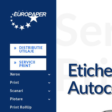
Ser
DISTRIBUTIE
UTILAJE
Pr
SERVICII
Etich
PRINT
Xerox
Autoc
Print
Scanari
Plotare
Print RollUp