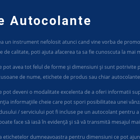
e Autocolante
sea un instrument nefolosit atunci cand vine vorba de promova
 de calitate, poti ajuta afacerea ta sa fie cunoscuta la mai mu
 pot avea tot felul de forme și dimensiuni și sunt potrivite p
cusoane de nume, etichete de produs sau chiar autocolante 
e pot deveni o modalitate excelenta de a oferi informatii sup
enția informațiile cheie care pot spori posibilitatea unei vân
dusului / serviciului pot fi incluse pe un autocolant pentru a l
poate face să iasă în evidență și să vă transmită mesajul mai
a etichetelor dumneavoastra pentru dimensiuni ce pot ajunge