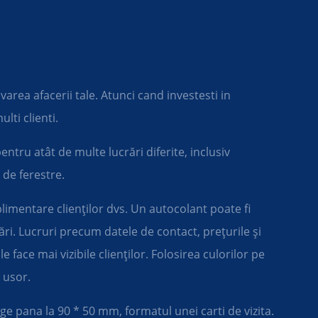
rea afacerii tale. Atunci cand investesti in
lti clienti.
entru atât de multe lucrări diferite, inclusiv
de ferestre.
limentare clienților dvs. Un autocolant poate fi
zări. Lucruri precum datele de contact, prețurile și
e face mai vizibile clienților. Folosirea culorilor pe
 usor.
 pana la 90 * 50 mm, formatul unei carti de vizita.