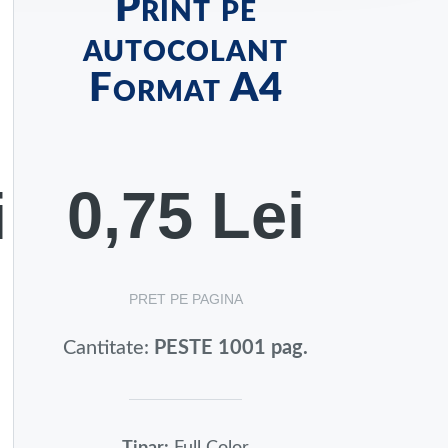
Print pe
autocolant
Format A4
0,75 Lei
i
PRET PE PAGINA
Cantitate:
PESTE 1001 pag.
.
Tipar:
Full Color