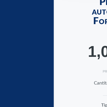
P
aut
Fo
1,
PR
Cantit
Tip