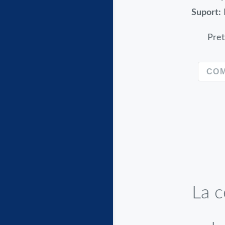
Suport:
Pret
CO
La c