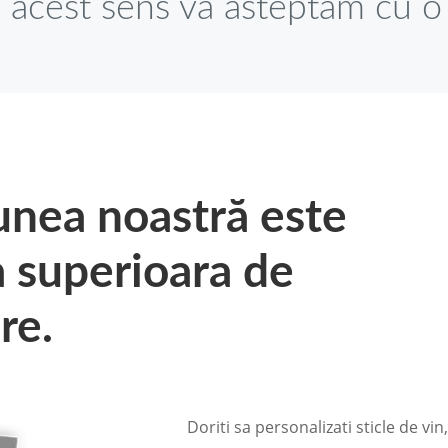
n acest sens va asteptam cu o
unea noastră este
a superioara de
re.
Doriti sa personalizati sticle de vin