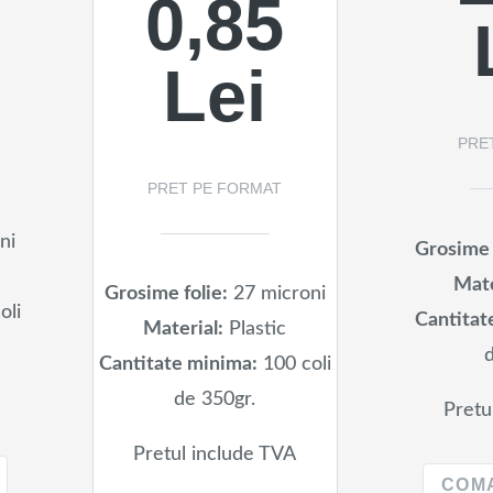
0,85
Lei
PRE
PRET PE FORMAT
ni
Grosime 
Mate
Grosime folie:
27 microni
oli
Cantitat
Material:
Plastic
Cantitate minima:
100 coli
de 350gr.
Pretu
Pretul include TVA
COM