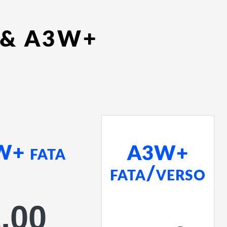
 & A3W+
+ fata
A3W+
fata/verso
,00