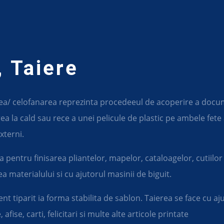
, Taiere
rea/ celofanarea reprezinta procedeeul de acoperire a docum
area la cald sau rece a unei pelicule de plastic pe ambele f
xterni.
 pentru finisarea pliantelor, mapelor, cataloagelor, cutiilo
ea materialului si cu ajutorul masinii de biguit.
t tiparit ia forma stabilita de sablon. Taierea se face cu aj
afise, carti, felicitari si multe alte articole printate