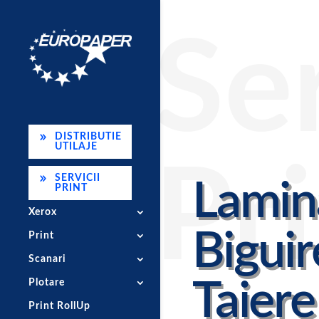
Ser
DISTRIBUTIE
UTILAJE
Pr
SERVICII
Lamin
PRINT
Xerox
Biguir
Print
Scanari
Taiere
Plotare
Print RollUp