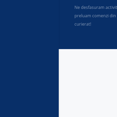
Ne desfasuram activit
preluam comenzi din o
curierat!