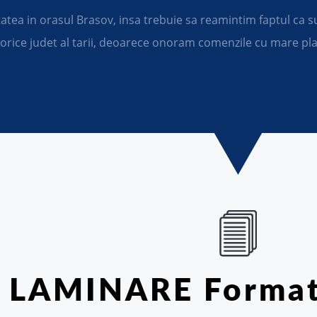
atea in orasul Brasov, insa trebuie sa reamintim faptul ca s
rice judet al tarii, deoarece onoram comenzile cu mare plac
LAMINARE Format