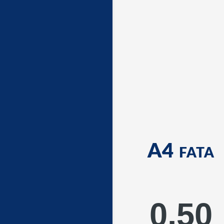
A4 fata
0,50