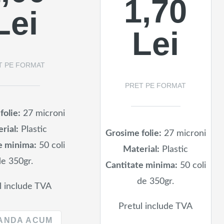
1,70
Lei
Lei
T PE FORMAT
PRET PE FORMAT
folie:
27 microni
rial:
Plastic
Grosime folie:
27 microni
e minima:
50 coli
Material:
Plastic
de 350gr.
Cantitate minima:
50 coli
de 350gr.
l include TVA
Pretul include TVA
ANDA ACUM