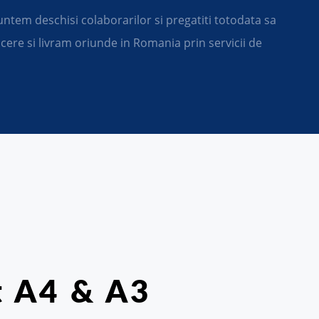
untem deschisi colaborarilor si pregatiti totodata sa
ere si livram oriunde in Romania prin servicii de
 A4 & A3