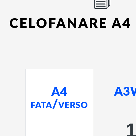
CELOFANARE A4
A3W
A4
fata/verso
1