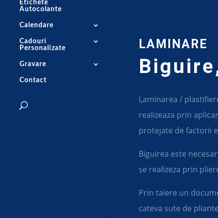
Etichete
Autocolante
Calendare
LAMINARE
Cadouri
Personalizate
Biguire
Gravare
Contact
Laminarea / plastifie
realizeaza prin aplic
protejate de factorii e
Biguirea este necesara
se realizeza prin plier
Prin taiere un documen
cateva sute de pliante, 