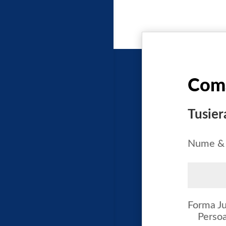
Com
Tusier
Nume &
Forma Ju
Persoa