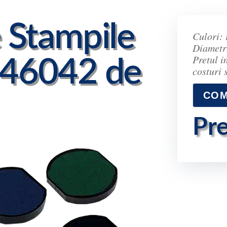
e Stampile
Culori: 
Diametr
Pretul i
 46042 de
costuri 
COM
Pre