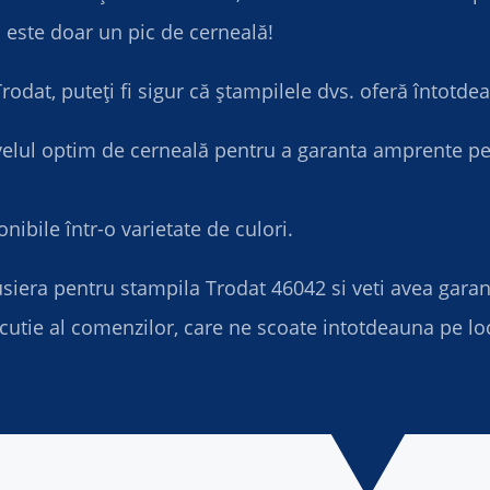
 este doar un pic de cerneală!
rodat, puteți fi sigur că ștampilele dvs. oferă întotde
velul optim de cerneală pentru a garanta amprente per
nibile într-o varietate de culori.
era pentru stampila Trodat 46042 si veti avea garanti
utie al comenzilor, care ne scoate intotdeauna pe locul