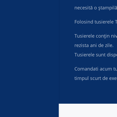
necesită o ștampilă
Folosind tusierele T
Tusierele conțin ni
rezista ani de zile.
Tusierele sunt dispo
Comandati acum tusi
timpul scurt de exec