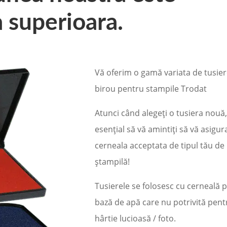
a superioara.
Vă oferim o gamă variata de tusie
birou pentru stampile Trodat
Atunci când alegeți o tusiera nouă,
esențial să vă amintiți să vă asigura
cerneala acceptata de tipul tău de
ștampilă!
Tusierele se folosesc cu cerneală 
bază de apă care nu potrivită pent
hârtie lucioasă / foto.