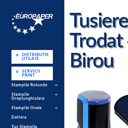
Tusier
Trodat
Birou
DISTRIBUTIE
UTILAJE
SERVICII
PRINT
Stampile Rotunde
Stampile
Dreptunghiulare
Stampile Ovale
Datiera
Tus Stampila