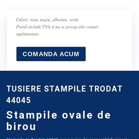
Culori: rosu, negru, albastru, verde
Pretul include TVA si nu se percep alte costuri
suplimentare.
COMANDA ACUM
TUSIERE STAMPILE TRODAT
44045
Stampile ovale de
birou