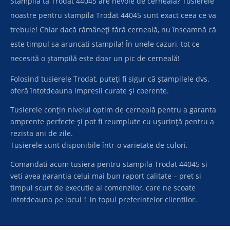
Stampila ta Trodat 44045 are nevoie de cerneală? Tusierele
noastre pentru stampila Trodat 44045 sunt exact ceea ce va
trebuie! Chiar dacă rămâneți fără cerneală, nu înseamnă că
este timpul sa aruncati stampila! În unele cazuri, tot ce
necesită o ștampilă este doar un pic de cerneală!
Folosind tusierele Trodat, puteți fi sigur că ștampilele dvs.
oferă întotdeauna impresii curate și coerente.
Tusierele conțin nivelul optim de cerneală pentru a garanta
amprente perfecte și pot fi reumplute cu ușurință pentru a
rezista ani de zile.
Tusierele sunt disponibile într-o varietate de culori.
Comandati acum tusiera pentru stampila Trodat 44045 si
veti avea garantia celui mai bun raport calitate – pret si
timpul scurt de executie al comenzilor, care ne scoate
intotdeauna pe locul 1 in topul preferintelor clientilor.