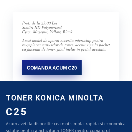
Pret: de la 23.00 Lei
Simitri HD Polymerised
Cyan, Magenta, Yellow, Black
Acest model de aparat necesita microchip pentru
reumplerea cartuselor de toner, acesta vine la pachet
cu flaconul de toner, fiind inclus in pretul acestuia.
COMANDA ACUM C20
TONER KONICA MINOLTA
C25
Acum aveti la dispozitie cea mai simpla, rapida si economica
solutie pentru a achizitona TONER pentru copiatorul