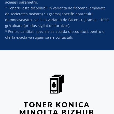
aceeasi parametrii.
* Tonerul este disponibil in varianta de flacoane (ambalate
de societatea noastra) cu gramaj specific aparatului
dumneavoastra, cat si in varianta de flacon cu gramaj – 1650
gr/culoare (produs sigilat de furnizor).
* Pentru cantitati speciale se acorda discounturi, pentru o
oferta exacta va rugam sa ne contactati.
TONER KONICA
MINOLTA BIZHUB