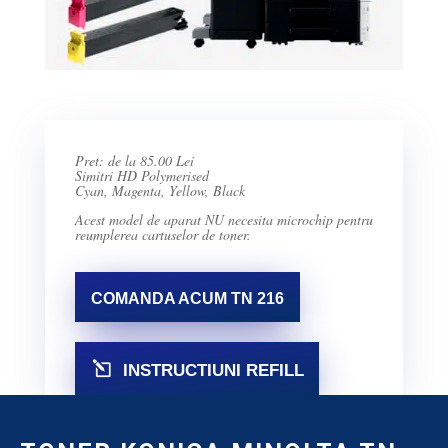
Pret: de la 85.00 Lei
Simitri HD Polymerised
Cyan, Magenta, Yellow, Black
Acest model de aparat NU necesita microchip pentru
reumplerea cartuselor de toner.
COMANDA ACUM TN 216
l
INSTRUCTIUNI REFILL