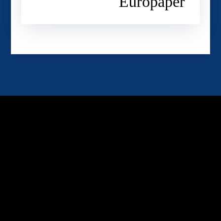
Europaper
Sunteti gata sa va
Aduceti Ideea la Viata?
DESCOPERITI GAMA NOASTRA
DE;
SERVICII PRINTARE