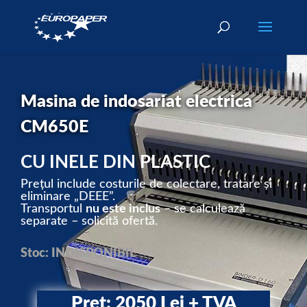
Masina de indosariat electrica
CM650E
CU INELE DIN PLASTIC
Prețul include costurile de colectare, tratare și
eliminare „DEEE”.
Transportul
nu este inclus
– se calculează
separate – solicită ofertă.
Stoc: INDISPONIBIL
Pret: 2050 Lei + TVA