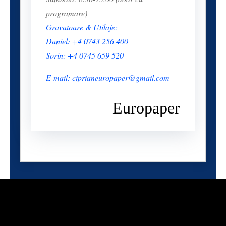
programare)
Gravatoare & Utilaje:
Daniel: +4 0743 256 400
Sorin: +4 0745 659 520
E-mail: ciprianeuropaper@gmail.com
Europaper
Sunteti gata sa va