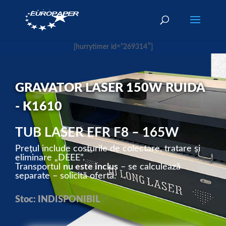
[hurrytimer id=”269314″]
GRAVATOR LASER 150W RUIDA
- K1610
TUB LASER EFR F8 – 165W
Prețul include costurile de colectare, tratare și
eliminare „DEEE”.
Transportul
nu este inclus
– se calculează
separate – solicită ofertă.
Stoc: INDISPONIBIL