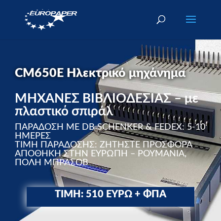
CM650E Ηλεκτρικό μηχάνημα
ΜΗΧΑΝΕΣ ΒΙΒΛΙΟΔΕΣΙΑΣ – με
πλαστικό σπιράλ
ΠΑΡΑΔΟΣΗ ΜΕ DB SCHENKER & FEDEX: 5-10
ΗΜΕΡΕΣ
ΤΙΜΗ ΠΑΡΑΔΟΣΗΣ: ΖΗΤΗΣΤΕ ΠΡΟΣΦΟΡΑ
ΑΠΟΘΗΚΗ ΣΤΗΝ ΕΥΡΩΠΗ – ΡΟΥΜΑΝΙΑ,
ΠΟΛΗ ΜΠΡΑΣΟΒ
ΤΙΜΗ: 510 ΕΥΡΩ + ΦΠΑ