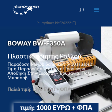
[hurrytimer id=”262221″]
BOWAY BW-F350A
Πλαστικοποιητής Ρολλού
Παραδοση Με Db Schenker: 5-10 Ημερεσ
Τιμη Παραδοσησ: Ζητηστε Προσφορα
Αποθηκη Στην Ευρωπη – Ρουμανια, Πολη
Μπρασοβ
Παλιά τιμή: 1290 ΕΥΡΩ + ΦΠΑ
τιμή: 1000 ΕΥΡΩ + ΦΠΑ