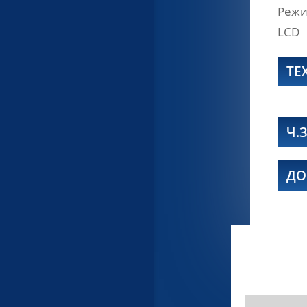
Режи
LCD
ТЕ
Ч.З
ДО