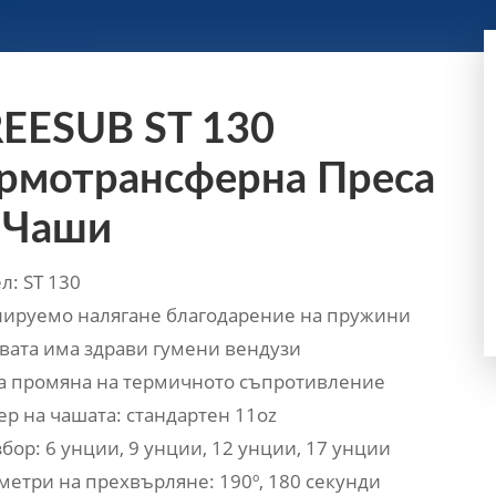
EESUB ST 130
рмотрансферна Преса
 Чаши
л: ST 130
лируемо налягане благодарение на пружини
вата има здрави гумени вендузи
а промяна на термичното съпротивление
ер на чашата: стандартен 11oz
бор: 6 унции, 9 унции, 12 унции, 17 унции
метри на прехвърляне: 190º, 180 секунди