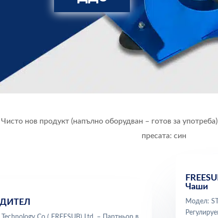
Чисто нов продукт (напълно оборудван – готов за употреба)
пресата: син
FREESUB
Чаши
ДИТЕЛ
Модел: S
Регулируе
Technology Co ( FREESUB) Ltd. – Партньор в