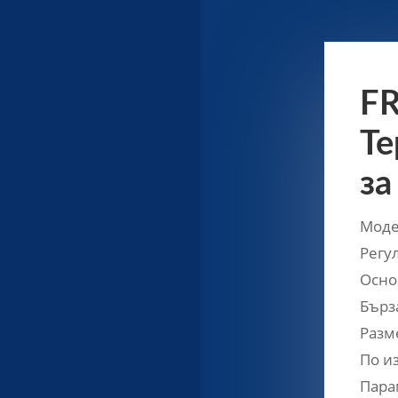
FR
Те
за
Моде
Регу
Осно
Бърз
Разм
По из
Пара