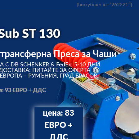
[hurrytimer id=“262221″]
Sub ST 130
трансферна Преса за Чаши
 С DB SCHENKER & FedEx: 5-10 ДНИ
 ДОСТАВКА: ПИТАЙТЕ ЗА ОФЕРТА
ЕВРОПА – РУМЪНИЯ, ГРАД БРАСОВ.
а: 93 ЕВРО + ДДС
цена: 83
ЕВРО +
ДДС