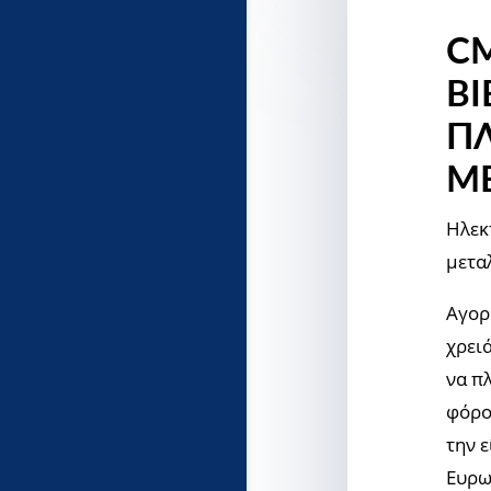
C
ΒΙ
ΠΛ
ΜΈ
Ηλεκ
μετα
Αγορ
χρειά
να π
φόρο
την 
Ευρω