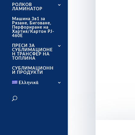
РОЛКОВ
ЛАМИНАТОР
Машина 3в1 за
Рязане, Биговане,
Перфориране на
Хартия/Картон PJ-
460E
ПРЕСИ ЗА
СУБЛИМАЦИОНЕ
Н ТРАНСФЕР НА
ТОПЛИНА
СУБЛИМАЦИОНН
И ПРОДУКТИ
Ελληνικά