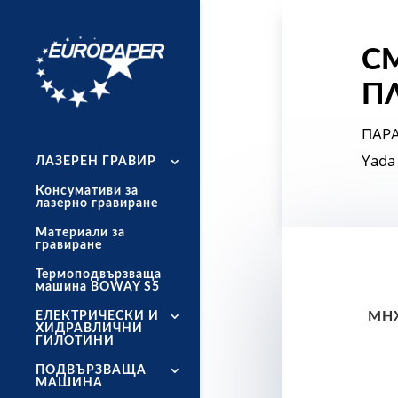
CM
ΠΛ
ΠΑΡ
Yada 
ЛАЗЕРЕН ГРАВИР
Консумативи за
лазерно гравиране
Материали за
гравиране
Термоподвързваща
машина BOWAY S5
ΜΗΧ
ЕЛЕКТРИЧЕСКИ И
ХИДРАВЛИЧНИ
ГИЛОТИНИ
ПОДВЪРЗВАЩА
МАШИНА